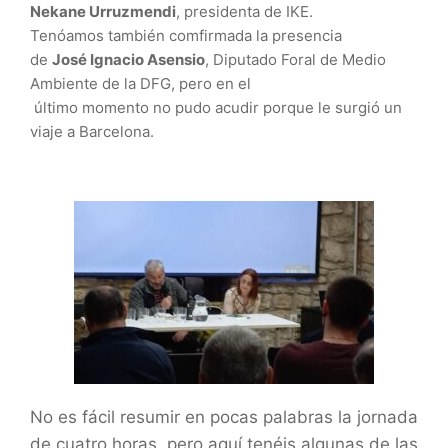
Nekane
Urruzmendi
,
presidenta
de
IKE.
Tenóamos también comfirmada la presencia
de
José
Ignacio
Asensio
,
Diputado Foral de Medio
Ambiente
de
la
DFG,
pero
en
el
último
momento
no
pudo
acudir porque le surgió un
viaje a Barcelona.
No es fácil resumir en pocas palabras la jornada
de cuatro horas, pero aquí tenéis algunas de las