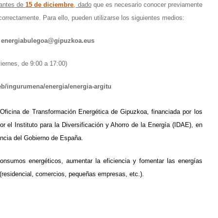
 antes de
15 de diciembre
,
dado
que es necesario conocer previamente
correctamente. Para ello, pueden utilizarse los siguientes medios:
ón: energiabulegoa@gipuzkoa.eus
iernes, de 9:00 a 17:00)
b/ingurumena/energia/energia-argitu
Oficina de Transformación Energética de Gipuzkoa, financiada por los
el Instituto para la Diversificación y Ahorro de la Energía (IDAE), en
encia del Gobierno de España.
consumos energéticos, aumentar la eficiencia y fomentar las energías
 (residencial, comercios, pequeñas empresas, etc.).