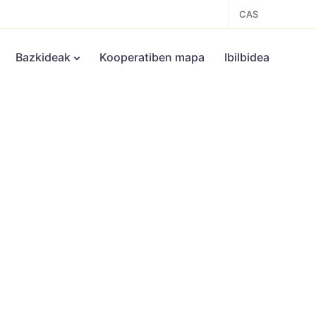
CAS
Bazkideak
Kooperatiben mapa
Ibilbidea