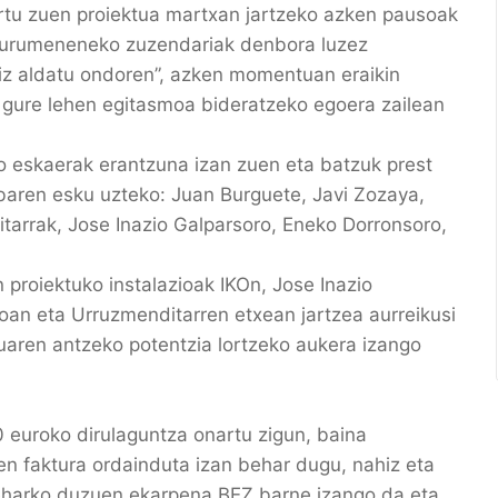
rtu zuen proiektua martxan jartzeko azken pausoak
gurumeneneko zuzendariak denbora luzez
ziz aldatu ondoren”, azken momentuan eraikin
, gure lehen egitasmoa bideratzeko egoera zailean
ko eskaerak erantzuna izan zuen eta batzuk prest
ibaren esku uzteko: Juan Burguete, Javi Zozaya,
tarrak, Jose Inazio Galparsoro, Eneko Dorronsoro,
 proiektuko instalazioak IKOn, Jose Inazio
oan eta Urruzmenditarren etxean jartzea aurreikusi
uaren antzeko potentzia lortzeko aukera izango
euroko dirulaguntza onartu zigun, baina
aren faktura ordainduta izan behar dugu, nahiz eta
beharko duzuen ekarpena BEZ barne izango da eta