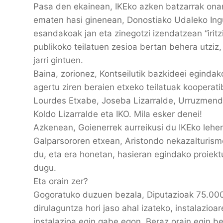
Pasa den ekainean, IKEko azken batzarrak ona
ematen hasi ginenean, Donostiako Udaleko In
esandakoak jan eta zinegotzi izendatzean “irit
publikoko teilatuen zesioa bertan behera utziz
jarri gintuen.
Baina, zorionez, Kontseilutik bazkideei eginda
agertu ziren beraien etxeko teilatuak kooperat
Lourdes Etxabe, Joseba Lizarralde, Urruzmendi
Koldo Lizarralde eta IKO. Mila esker denei!
Azkenean, Goienerrek aurreikusi du IKEko lehen
Galparsororen etxean, Aristondo nekazalturism
du, eta era honetan, hasieran egindako proiekt
dugu.
Eta orain zer?
Gogoratuko duzuen bezala, Diputazioak 75.000 
dirulaguntza hori jaso ahal izateko, instalazio
instalazioa egin gabe egon. Beraz orain egin 