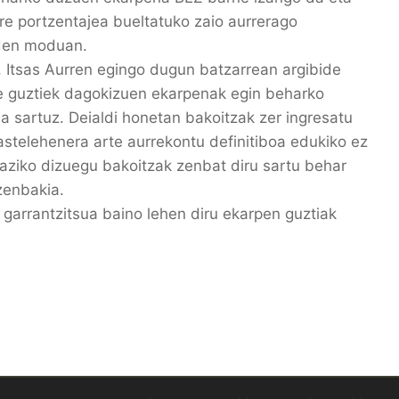
re portzentajea bueltatuko zaio aurrerago
 den moduan.
n, Itsas Aurren egingo dugun batzarrean argibide
e guztiek dagokizuen ekarpenak egin beharko
sartuz. Deialdi honetan bakoitzak zer ingresatu
stelehenera arte aurrekontu definitiboa edukiko ez
ziko dizuegu bakoitzak zenbat diru sartu behar
zenbakia.
 garrantzitsua baino lehen diru ekarpen guztiak