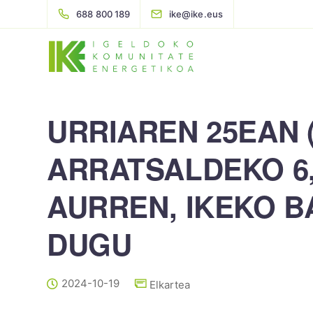
688 800 189
ike@ike.eus
URRIAREN 25EAN 
ARRATSALDEKO 6,
AURREN, IKEKO 
DUGU
2024-10-19
Elkartea