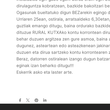
dirulaguntza kobratzean, bazkide bakoitzari be
Ogasunak bueltatuko digun BEZarekin egingo
Urriaren 25ean, ostirala, arratsaldeko 6,30eta
guztiak emango ditugu, baina ordurako bazkid
dituzue RURAL KUTXAko kontu korrontean dirua 
behar duzuen argitzea zen gure asmoa, baina a
dugunez, asteartean edo asteazkenean jakinara
duzuen eta dirua sartzeko kontu korrontearen 
Beraz, datorren ostiralean izango dugun batzar
eginak izan beharko ditugu!!!
Eskerrik asko eta laster arte.