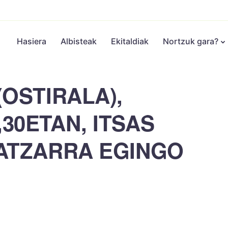
Hasiera
Albisteak
Ekitaldiak
Nortzuk gara?
(OSTIRALA),
30ETAN, ITSAS
BATZARRA EGINGO